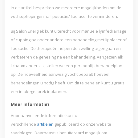
In dit artikel bespreken we meerdere mogelijkheden om de
vochtophopingen na liposuctie/ lipolaser te verminderen.
Bij Salon Energiek kunt u terecht voor manuele lymfedrainage
of cupping na onder andere een behandeling met lipolaser of
liposuctie. De therapieën helpen de zwelling tegengaan en
verbeteren de genezing na een behandeling. Aangezien elk
lichaam anders is, stellen we een persoonlijk behandelplan
op. De hoeveelheid aanwezig vocht bepaalt hoeveel
behandelingen u nodig heeft. Om dit te bepalen kunt u gratis
een intakegesprek inplannen.
Meer informatie?
Voor aanvullende informatie kunt u
verschillende
artikelen
gepubliceerd op onze website
raadplegen. Daarnaast is het uiteraard mogelijk om