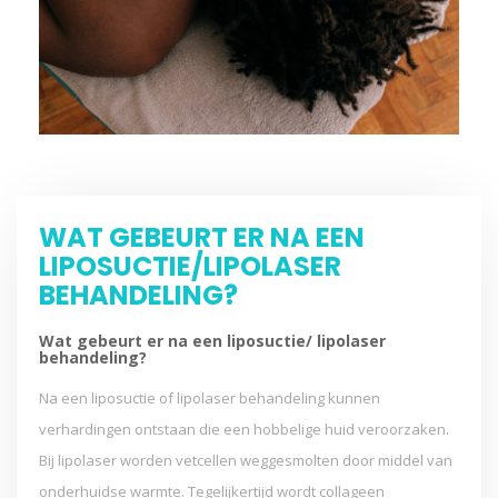
WAT GEBEURT ER NA EEN
LIPOSUCTIE/LIPOLASER
BEHANDELING?
Wat gebeurt er na een liposuctie/ lipolaser
behandeling?
Na een liposuctie of lipolaser behandeling kunnen
verhardingen ontstaan die een hobbelige huid veroorzaken.
Bij lipolaser worden vetcellen weggesmolten door middel van
onderhuidse warmte. Tegelijkertijd wordt collageen