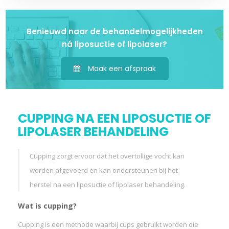
Benieuwd naar de behandelmogelijkheden
ná liposuctie of lipolaser?
Maak een afspraak
CUPPING NA EEN LIPOSUCTIE OF
LIPOLASER BEHANDELING
Cupping zorgt ervoor dat het overtollige vocht kan
worden afgevoerd en kan ondersteunen bij het
herstel na een liposuctie of lipolaser behandeling.
Wat is cupping?
Cupping is een methode waarbij cups gebruikt worden die