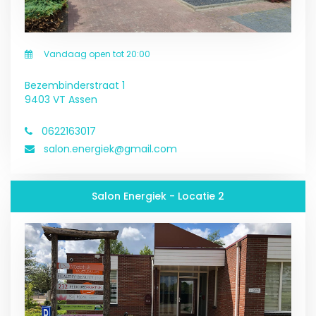
Vandaag open tot 20:00
Bezembinderstraat 1
9403 VT Assen
0622163017
salon.energiek@gmail.com
Salon Energiek - Locatie 2