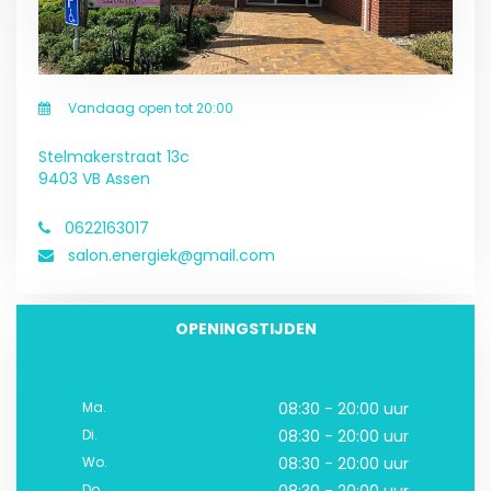
Vandaag open tot 20:00
Stelmakerstraat 13c
9403 VB Assen
0622163017
salon.energiek@gmail.com
OPENINGSTIJDEN
Ma.
08:30 - 20:00 uur
Di.
08:30 - 20:00 uur
Wo.
08:30 - 20:00 uur
Do.
08:30 - 20:00 uur