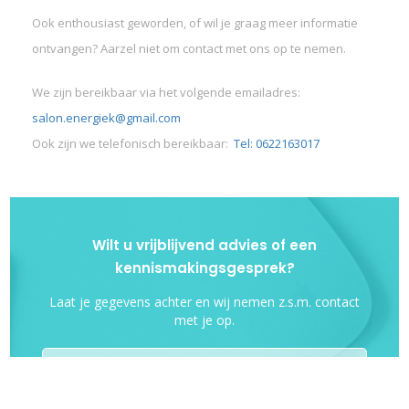
Ook enthousiast geworden, of wil je graag meer informatie
ontvangen? Aarzel niet om contact met ons op te nemen.
We zijn bereikbaar via het volgende emailadres:
salon.energiek@gmail.com
Ook zijn we telefonisch bereikbaar:
Tel: 0622163017
Wilt u vrijblijvend advies of een
kennismakingsgesprek?
Laat je gegevens achter en wij nemen z.s.m. contact
met je op.